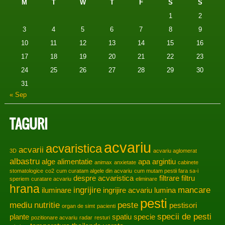
M
T
W
T
F
S
S
1
2
3
4
5
6
7
8
9
10
11
12
13
14
15
16
17
18
19
20
21
22
23
24
25
26
27
28
29
30
31
« Sep
TAGURI
acvariu
acvaristica
acvarii
3D
acvariu aglomerat
albastru
alge
alimentatie
apa
argintiu
animax
anxietate
cabinete
stomatologice
co2
cum curatam algele din acvariu
cum mutam pestii fara sa-i
despre acvaristica
filtrare
filtru
speriem
curatare acvariu
eliminare
hrana
ingrijire
mancare
iluminare
ingrijire acvariu
lumina
pesti
mediu
nutritie
peste
pestisori
organ de simt
pacienti
specii de pesti
plante
spatiu
specie
pozitionare acvariu
radar
resturi