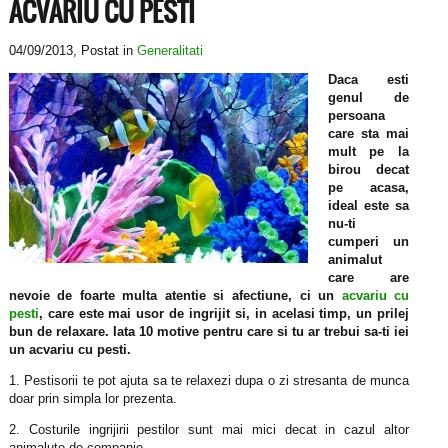
ACVARIU CU PESTI
04/09/2013
, Postat in
Generalitati
Daca esti
genul de
persoana
care sta mai
mult pe la
birou decat
pe acasa,
ideal este sa
nu-ti
cumperi un
animalut
care are
nevoie de foarte multa atentie si afectiune, ci un
acvariu cu
pesti
, care este mai usor de ingrijit si, in acelasi timp, un prilej
bun de relaxare. Iata 10 motive pentru care si tu ar trebui sa-ti iei
un acvariu cu pesti.
1. Pestisorii te pot ajuta sa te relaxezi dupa o zi stresanta de munca
doar prin simpla lor prezenta.
2. Costurile ingrijirii pestilor sunt mai mici decat in cazul altor
animalute de companie.