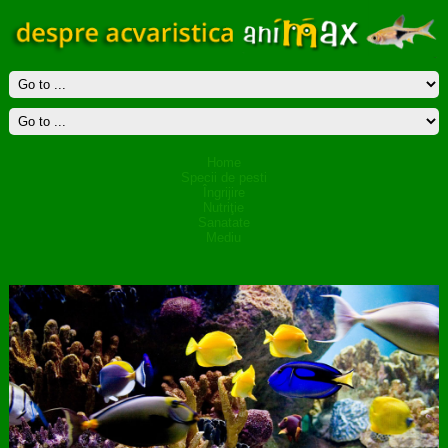
Home
Specii de pesti
Îngrijire
Nutriţie
Sanatate
Mediu