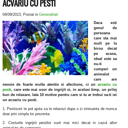
ACVARIU CU PESTI
04/09/2013
, Postat in
Generalitati
Daca esti
genul de
persoana
care sta mai
mult pe la
birou decat
pe acasa,
ideal este sa
nu-ti
cumperi un
animalut
care are
nevoie de foarte multa atentie si afectiune, ci un
acvariu cu
pesti
, care este mai usor de ingrijit si, in acelasi timp, un prilej
bun de relaxare. Iata 10 motive pentru care si tu ar trebui sa-ti iei
un acvariu cu pesti.
1. Pestisorii te pot ajuta sa te relaxezi dupa o zi stresanta de munca
doar prin simpla lor prezenta.
2. Costurile ingrijirii pestilor sunt mai mici decat in cazul altor
animalute de companie.