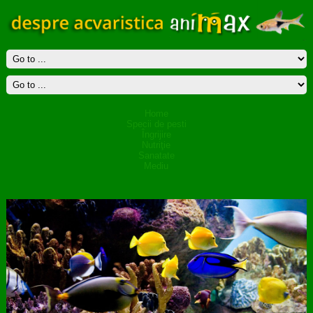
Home
Specii de pesti
Îngrijire
Nutriţie
Sanatate
Mediu