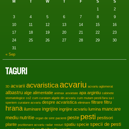
M
T
W
T
F
S
S
1
2
3
4
5
6
7
8
9
10
11
12
13
14
15
16
17
18
19
20
21
22
23
24
25
26
27
28
29
30
31
« Sep
TAGURI
acvariu
acvaristica
acvarii
3D
acvariu aglomerat
albastru
alge
alimentatie
apa
argintiu
animax
anxietate
cabinete
stomatologice
co2
cum curatam algele din acvariu
cum mutam pestii fara sa-i
despre acvaristica
filtrare
filtru
speriem
curatare acvariu
eliminare
hrana
ingrijire
mancare
iluminare
ingrijire acvariu
lumina
pesti
mediu
nutritie
peste
pestisori
organ de simt
pacienti
specii de pesti
plante
spatiu
specie
pozitionare acvariu
radar
resturi