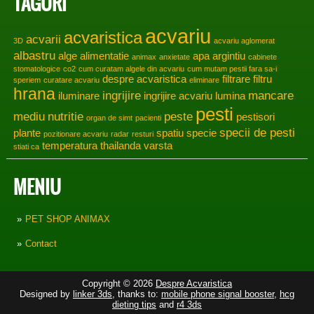
TAGURI
acvariu
acvaristica
acvarii
3D
acvariu aglomerat
albastru
alge
alimentatie
apa
argintiu
animax
anxietate
cabinete
stomatologice
co2
cum curatam algele din acvariu
cum mutam pestii fara sa-i
despre acvaristica
filtrare
filtru
speriem
curatare acvariu
eliminare
hrana
ingrijire
mancare
iluminare
ingrijire acvariu
lumina
pesti
mediu
nutritie
peste
pestisori
organ de simt
pacienti
specii de pesti
plante
spatiu
specie
pozitionare acvariu
radar
resturi
temperatura
thailanda
varsta
stiati ca
MENIU
PET SHOP ANIMAX
Contact
Copyright © 2026
Despre Acvaristica
Designed by
linker 3ds
, thanks to:
mobile phone signal booster
,
hcg
dieting tips
and
r4 3ds