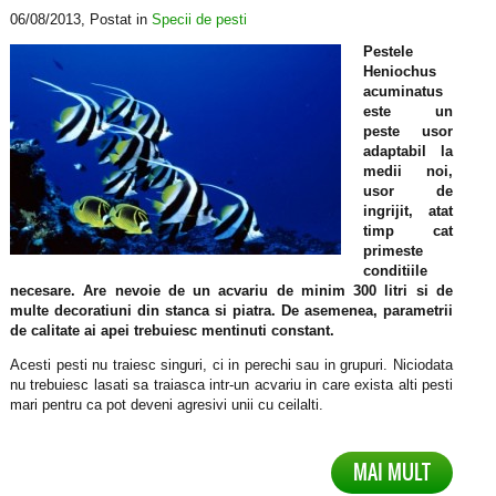
06/08/2013
, Postat in
Specii de pesti
Pestele
Heniochus
acuminatus
este un
peste usor
adaptabil la
medii noi,
usor de
ingrijit, atat
timp cat
primeste
conditiile
necesare. Are nevoie de un acvariu de minim 300 litri si de
multe decoratiuni din stanca si piatra. De asemenea, parametrii
de calitate ai apei trebuiesc mentinuti constant.
Acesti pesti nu traiesc singuri, ci in perechi sau in grupuri. Niciodata
nu trebuiesc lasati sa traiasca intr-un acvariu in care exista alti pesti
mari pentru ca pot deveni agresivi unii cu ceilalti.
MAI MULT