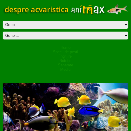
Home
Specii de pesti
Îngrijire
Nutriţie
Sanatate
Mediu