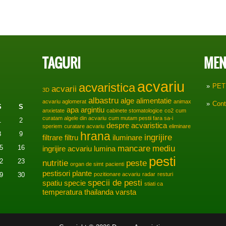
TAGURI
MEN
acvariu
acvaristica
PET
acvarii
3D
albastru
alge
alimentatie
acvariu aglomerat
animax
Cont
S
S
apa
argintiu
anxietate
cabinete stomatologice
co2
cum
curatam algele din acvariu
cum mutam pestii fara sa-i
1
2
despre acvaristica
speriem
curatare acvariu
eliminare
hrana
8
9
ingrijire
filtrare
filtru
iluminare
mancare
mediu
5
16
ingrijire acvariu
lumina
pesti
2
23
nutritie
peste
organ de simt
pacienti
pestisori
plante
9
30
pozitionare acvariu
radar
resturi
specii de pesti
spatiu
specie
stiati ca
temperatura
thailanda
varsta