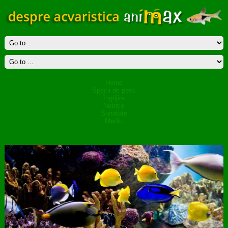
Home
Specii de pesti
Îngrijire
Nutriţie
Sanatate
Mediu