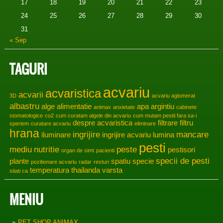
17
18
19
20
21
22
23
24
25
26
27
28
29
30
31
« Sep
TAGURI
acvariu
acvaristica
acvarii
3D
acvariu aglomerat
albastru
alge
alimentatie
apa
argintiu
animax
anxietate
cabinete
stomatologice
co2
cum curatam algele din acvariu
cum mutam pestii fara sa-i
despre acvaristica
filtrare
filtru
speriem
curatare acvariu
eliminare
hrana
ingrijire
mancare
iluminare
ingrijire acvariu
lumina
pesti
mediu
nutritie
peste
pestisori
organ de simt
pacienti
specii de pesti
plante
spatiu
specie
pozitionare acvariu
radar
resturi
temperatura
thailanda
varsta
stiati ca
MENIU
PET SHOP ANIMAX