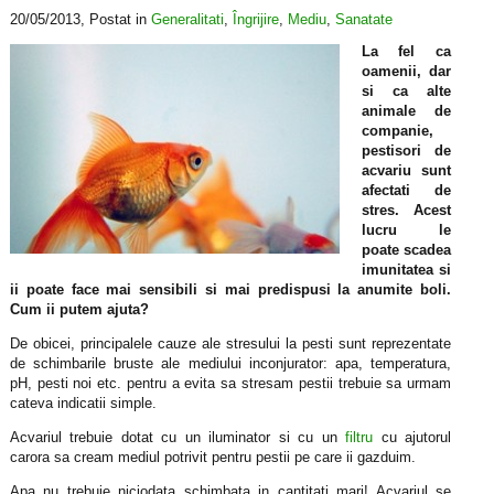
20/05/2013
, Postat in
Generalitati
,
Îngrijire
,
Mediu
,
Sanatate
La fel ca
oamenii, dar
si ca alte
animale de
companie,
pestisori de
acvariu sunt
afectati de
stres. Acest
lucru le
poate scadea
imunitatea si
ii poate face mai sensibili si mai predispusi la anumite boli.
Cum ii putem ajuta?
De obicei, principalele cauze ale stresului la pesti sunt reprezentate
de schimbarile bruste ale mediului inconjurator: apa, temperatura,
pH, pesti noi etc. pentru a evita sa stresam pestii trebuie sa urmam
cateva indicatii simple.
Acvariul trebuie dotat cu un iluminator si cu un
filtru
cu ajutorul
carora sa cream mediul potrivit pentru pestii pe care ii gazduim.
Apa nu trebuie niciodata schimbata in cantitati mari! Acvariul se