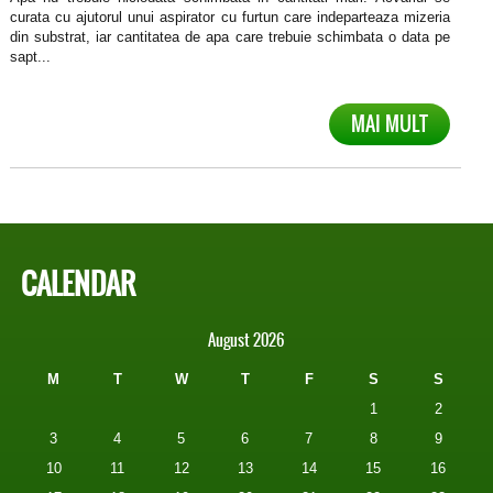
curata cu ajutorul unui aspirator cu furtun care indeparteaza mizeria
din substrat, iar cantitatea de apa care trebuie schimbata o data pe
sapt...
MAI MULT
CALENDAR
August 2026
M
T
W
T
F
S
S
1
2
3
4
5
6
7
8
9
10
11
12
13
14
15
16