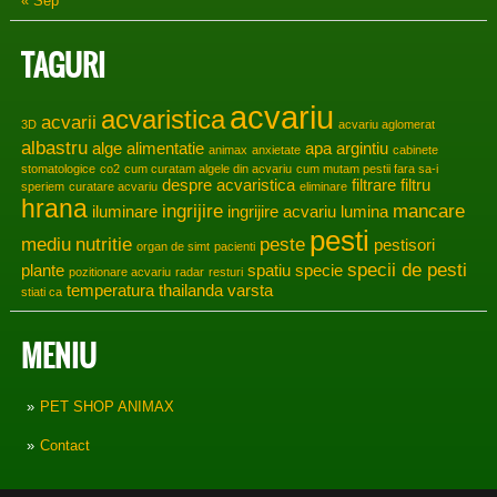
« Sep
TAGURI
acvariu
acvaristica
acvarii
3D
acvariu aglomerat
albastru
alge
alimentatie
apa
argintiu
animax
anxietate
cabinete
stomatologice
co2
cum curatam algele din acvariu
cum mutam pestii fara sa-i
despre acvaristica
filtrare
filtru
speriem
curatare acvariu
eliminare
hrana
ingrijire
mancare
iluminare
ingrijire acvariu
lumina
pesti
mediu
nutritie
peste
pestisori
organ de simt
pacienti
specii de pesti
plante
spatiu
specie
pozitionare acvariu
radar
resturi
temperatura
thailanda
varsta
stiati ca
MENIU
PET SHOP ANIMAX
Contact