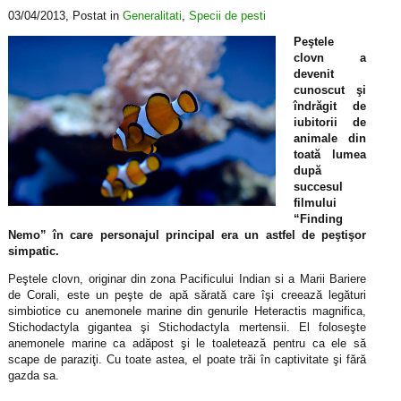
03/04/2013
, Postat in
Generalitati
,
Specii de pesti
Peştele
clovn a
devenit
cunoscut şi
îndrăgit de
iubitorii de
animale din
toată lumea
după
succesul
filmului
“Finding
Nemo” în care personajul principal era un astfel de peştişor
simpatic.
Peştele clovn, originar din zona Pacificului Indian si a Marii Bariere
de Corali, este un peşte de apă sărată care îşi creează legături
simbiotice cu anemonele marine din genurile Heteractis magnifica,
Stichodactyla gigantea şi Stichodactyla mertensii. El foloseşte
anemonele marine ca adăpost şi le toaletează pentru ca ele să
scape de paraziţi. Cu toate astea, el poate trăi în captivitate şi fără
gazda sa.