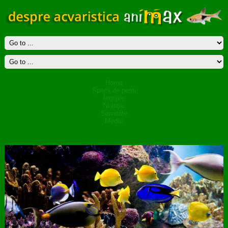
Home
Specii de pesti
Îngrijire
Nutriţie
Sanatate
Mediu