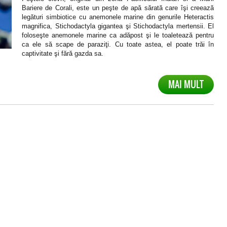
Bariere de Corali, este un peşte de apă sărată care îşi creează
legături simbiotice cu anemonele marine din genurile Heteractis
magnifica, Stichodactyla gigantea şi Stichodactyla mertensii. El
foloseşte anemonele marine ca adăpost şi le toaletează pentru
ca ele să scape de paraziţi. Cu toate astea, el poate trăi în
captivitate şi fără gazda sa.
MAI MULT