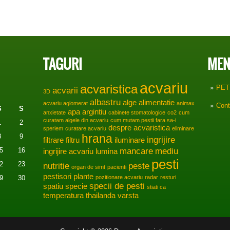
TAGURI
MEN
acvariu
acvaristica
PET
acvarii
3D
albastru
alge
alimentatie
acvariu aglomerat
animax
Cont
S
S
apa
argintiu
anxietate
cabinete stomatologice
co2
cum
curatam algele din acvariu
cum mutam pestii fara sa-i
1
2
despre acvaristica
speriem
curatare acvariu
eliminare
hrana
8
9
ingrijire
filtrare
filtru
iluminare
mancare
mediu
5
16
ingrijire acvariu
lumina
pesti
2
23
nutritie
peste
organ de simt
pacienti
pestisori
plante
9
30
pozitionare acvariu
radar
resturi
specii de pesti
spatiu
specie
stiati ca
temperatura
thailanda
varsta