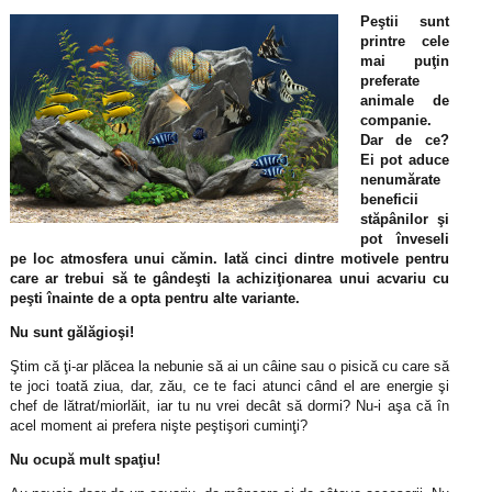
Peştii sunt
printre cele
mai puţin
preferate
animale de
companie.
Dar de ce?
Ei pot aduce
nenumărate
beneficii
stăpânilor şi
pot înveseli
pe loc atmosfera unui cămin. Iată cinci dintre motivele pentru
care ar trebui să te gândeşti la achiziţionarea unui acvariu cu
peşti înainte de a opta pentru alte variante.
Nu sunt gălăgioşi!
Ştim că ţi-ar plăcea la nebunie să ai un câine sau o pisică cu care să
te joci toată ziua, dar, zău, ce te faci atunci când el are energie şi
chef de lătrat/miorlăit, iar tu nu vrei decât să dormi? Nu-i aşa că în
acel moment ai prefera nişte peştişori cuminţi?
Nu ocupă mult spaţiu!