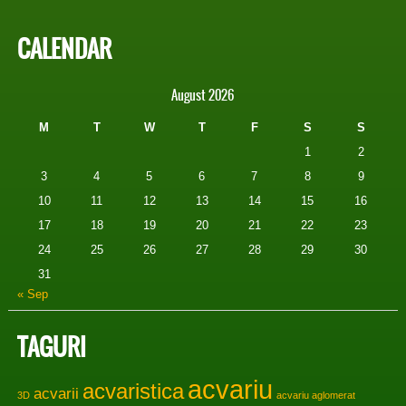
CALENDAR
August 2026
M
T
W
T
F
S
S
1
2
3
4
5
6
7
8
9
10
11
12
13
14
15
16
17
18
19
20
21
22
23
24
25
26
27
28
29
30
31
« Sep
TAGURI
acvariu
acvaristica
acvarii
3D
acvariu aglomerat