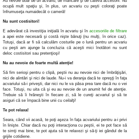
Au nevoie doar de un acvariu, de mâncare şi de câteva accesorii. Nu
ocupă mult spaţiu şi, în plus, un acvariu cu peşti coloraţi poate
înfrumuseţa numaidecât o cameră!
Nu sunt costisitori!
E adevărat că investiţia iniţială în acvariu şi în
accesoriile de filtrare
a apei este necesară şi costă nişte bănuţi (nu mulţi, în orice caz).
Totuşi, dacă ar fi să calculăm costurile pe o lună pentru un acvariu
cu peşti am ajunge la concluzia că aceşti mici înotători nu sunt
deloc costisitori sau pretenţioşi!
Nu au nevoie de foarte multă atenţie!
Să fim serioşi pentru o clipă, peştii nu au nevoie nici de îmbrăţişări,
nici de alintări şi nici de laude. Nu-i va deranja dacă te opreşţi în faţa
acvariului să-i priveşti, dar nici nu le va păsa prea tare dacă nu o vei
face. Totuşi, nu uita că şi eu au nevoie de un anumit fel de atenţie.
Trebuie să îi hrăneşti în fiecare zi, să le cureţi acvariul şi să te
asiguri că se împacă bine unii cu ceilalţi!
Te pot relaxa!
Seara, când vii acasă, te poţi aşeza în faţa acvariului pentru a-i privi
în linişte. Chiar dacă nu poţi interacţiona cu peştii, ei te pot face să
te simţi mai bine, te pot ajuta să te relaxezi şi să-ţi iei gândul de la
grijile cotidiene.