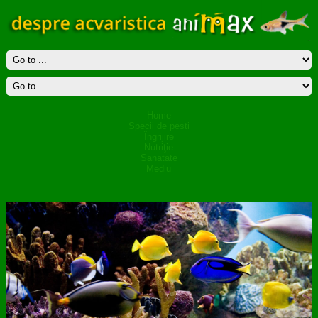
Home
Specii de pesti
Îngrijire
Nutriţie
Sanatate
Mediu