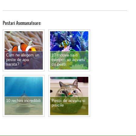
Postari Asemanatoare:
Cum ne alegem un
10 motive sa-ti
peste de apa
cumperi un acvariu
sarata?
cu pesti
10 rechini incredibili
Pestii de acvariu si
pisicile